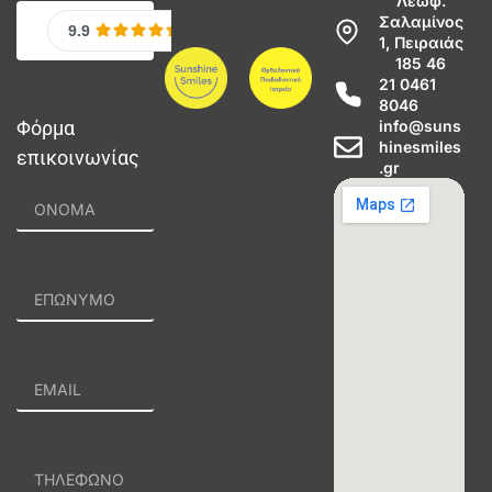
Λεωφ.
Σαλαμίνος
1, Πειραιάς
185 46
21 0461
8046
Φόρμα
info@suns
hinesmiles
επικοινωνίας
.gr